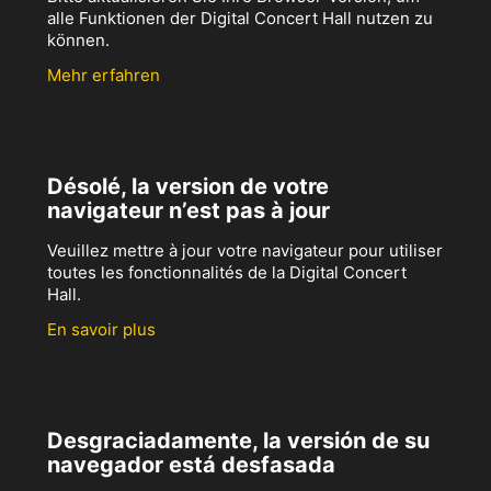
alle Funktionen der Digital Concert Hall nutzen zu
können.
Mehr erfahren
Désolé, la version de votre
navigateur n’est pas à jour
Veuillez mettre à jour votre navigateur pour utiliser
toutes les fonctionnalités de la Digital Concert
Hall.
En savoir plus
Desgraciadamente, la versión de su
navegador está desfasada