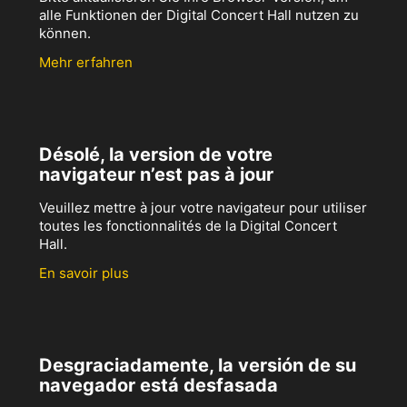
alle Funktionen der Digital Concert Hall nutzen zu
können.
Mehr erfahren
Désolé, la version de votre
navigateur n’est pas à jour
Veuillez mettre à jour votre navigateur pour utiliser
toutes les fonctionnalités de la Digital Concert
Hall.
En savoir plus
Desgraciadamente, la versión de su
navegador está desfasada