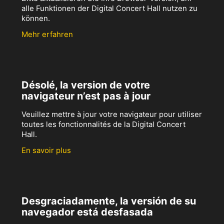
alle Funktionen der Digital Concert Hall nutzen zu
können.
Mehr erfahren
Désolé, la version de votre
navigateur n’est pas à jour
Veuillez mettre à jour votre navigateur pour utiliser
toutes les fonctionnalités de la Digital Concert
Hall.
En savoir plus
Desgraciadamente, la versión de su
navegador está desfasada