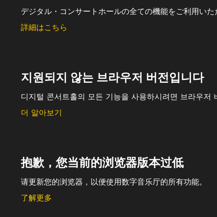
デジタル・コンサートホールの全ての機能をご利用いた
詳細はこちら
지원되지 않는 브라우저 버전입니다
디지털 콘서트홀의 모든 기능을 사용하시려면 브라우저 
더 알아보기
抱歉，您当前的浏览器版本过低
请更新您的浏览器，以便使用数字音乐厅的所有功能。
了解更多