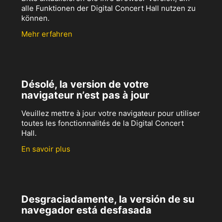
alle Funktionen der Digital Concert Hall nutzen zu
können.
Mehr erfahren
Désolé, la version de votre
navigateur n’est pas à jour
Veuillez mettre à jour votre navigateur pour utiliser
toutes les fonctionnalités de la Digital Concert
Hall.
En savoir plus
Desgraciadamente, la versión de su
navegador está desfasada