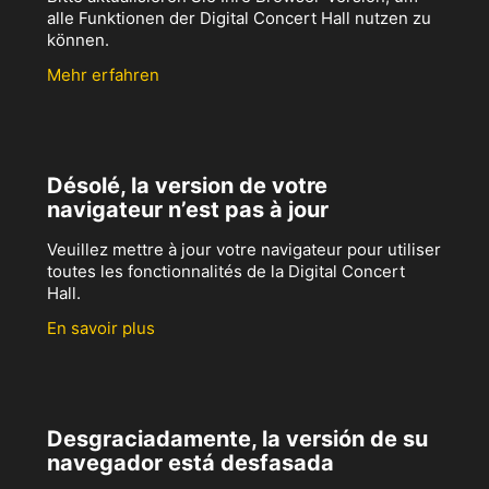
alle Funktionen der Digital Concert Hall nutzen zu
können.
Mehr erfahren
Désolé, la version de votre
navigateur n’est pas à jour
Veuillez mettre à jour votre navigateur pour utiliser
toutes les fonctionnalités de la Digital Concert
Hall.
En savoir plus
Desgraciadamente, la versión de su
navegador está desfasada