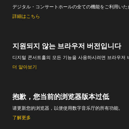
デジタル・コンサートホールの全ての機能をご利用いた
詳細はこちら
지원되지 않는 브라우저 버전입니다
디지털 콘서트홀의 모든 기능을 사용하시려면 브라우저 
더 알아보기
抱歉，您当前的浏览器版本过低
请更新您的浏览器，以便使用数字音乐厅的所有功能。
了解更多