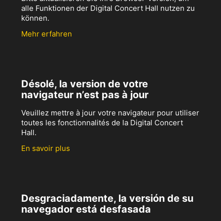
alle Funktionen der Digital Concert Hall nutzen zu
können.
Mehr erfahren
Désolé, la version de votre
navigateur n’est pas à jour
Veuillez mettre à jour votre navigateur pour utiliser
toutes les fonctionnalités de la Digital Concert
Hall.
En savoir plus
Desgraciadamente, la versión de su
navegador está desfasada