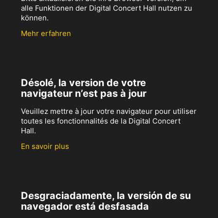
alle Funktionen der Digital Concert Hall nutzen zu
können.
Mehr erfahren
Désolé, la version de votre
navigateur n’est pas à jour
Veuillez mettre à jour votre navigateur pour utiliser
toutes les fonctionnalités de la Digital Concert
Hall.
En savoir plus
Desgraciadamente, la versión de su
navegador está desfasada