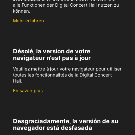
alle Funktionen der Digital Concert Hall nutzen zu
können.
Mehr erfahren
Désolé, la version de votre
navigateur n’est pas à jour
Veuillez mettre à jour votre navigateur pour utiliser
toutes les fonctionnalités de la Digital Concert
Hall.
En savoir plus
Desgraciadamente, la versión de su
navegador está desfasada