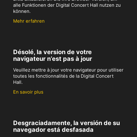
alle Funktionen der Digital Concert Hall nutzen zu
können.
Mehr erfahren
Désolé, la version de votre
navigateur n’est pas à jour
Veuillez mettre à jour votre navigateur pour utiliser
toutes les fonctionnalités de la Digital Concert
Hall.
En savoir plus
Desgraciadamente, la versión de su
navegador está desfasada