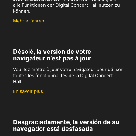
alle Funktionen der Digital Concert Hall nutzen zu
können.
Mehr erfahren
Désolé, la version de votre
navigateur n’est pas à jour
Veuillez mettre à jour votre navigateur pour utiliser
toutes les fonctionnalités de la Digital Concert
Hall.
En savoir plus
Desgraciadamente, la versión de su
navegador está desfasada