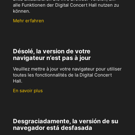
alle Funktionen der Digital Concert Hall nutzen zu
können.
Mehr erfahren
Désolé, la version de votre
navigateur n’est pas à jour
Veuillez mettre à jour votre navigateur pour utiliser
toutes les fonctionnalités de la Digital Concert
Hall.
En savoir plus
Desgraciadamente, la versión de su
navegador está desfasada