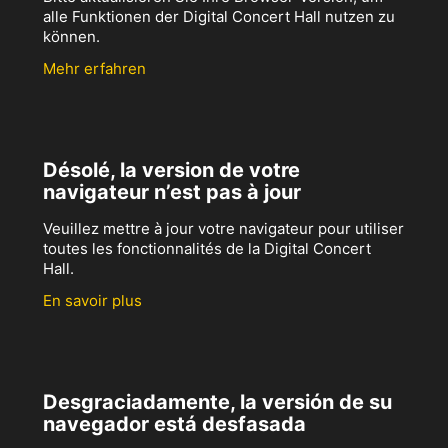
alle Funktionen der Digital Concert Hall nutzen zu
können.
Mehr erfahren
Désolé, la version de votre
navigateur n’est pas à jour
Veuillez mettre à jour votre navigateur pour utiliser
toutes les fonctionnalités de la Digital Concert
Hall.
En savoir plus
Desgraciadamente, la versión de su
navegador está desfasada