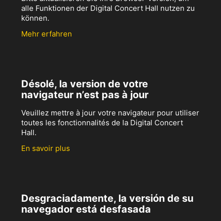
alle Funktionen der Digital Concert Hall nutzen zu
können.
Mehr erfahren
Désolé, la version de votre
navigateur n’est pas à jour
Veuillez mettre à jour votre navigateur pour utiliser
toutes les fonctionnalités de la Digital Concert
Hall.
En savoir plus
Desgraciadamente, la versión de su
navegador está desfasada