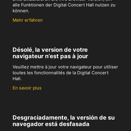
alle Funktionen der Digital Concert Hall nutzen zu
können.
Mehr erfahren
Désolé, la version de votre
navigateur n’est pas à jour
Veuillez mettre à jour votre navigateur pour utiliser
toutes les fonctionnalités de la Digital Concert
Hall.
En savoir plus
Desgraciadamente, la versión de su
navegador está desfasada