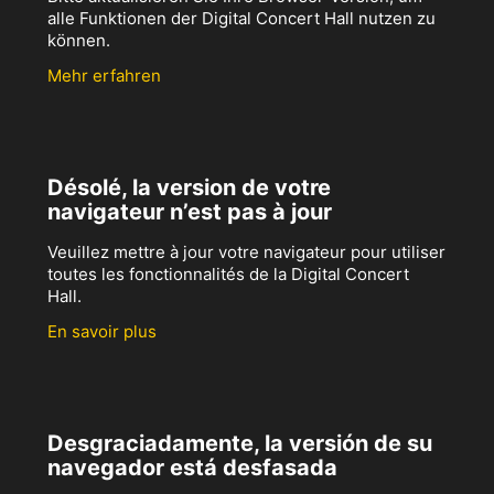
alle Funktionen der Digital Concert Hall nutzen zu
können.
Mehr erfahren
Désolé, la version de votre
navigateur n’est pas à jour
Veuillez mettre à jour votre navigateur pour utiliser
toutes les fonctionnalités de la Digital Concert
Hall.
En savoir plus
Desgraciadamente, la versión de su
navegador está desfasada