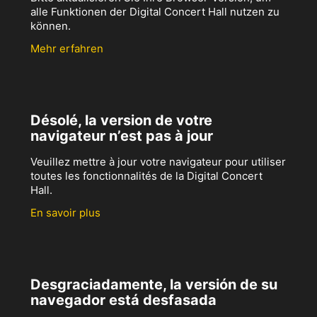
alle Funktionen der Digital Concert Hall nutzen zu
können.
Mehr erfahren
Désolé, la version de votre
navigateur n’est pas à jour
Veuillez mettre à jour votre navigateur pour utiliser
toutes les fonctionnalités de la Digital Concert
Hall.
En savoir plus
Desgraciadamente, la versión de su
navegador está desfasada