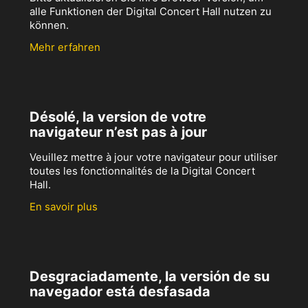
alle Funktionen der Digital Concert Hall nutzen zu
können.
Mehr erfahren
Désolé, la version de votre
navigateur n’est pas à jour
Veuillez mettre à jour votre navigateur pour utiliser
toutes les fonctionnalités de la Digital Concert
Hall.
En savoir plus
Desgraciadamente, la versión de su
navegador está desfasada