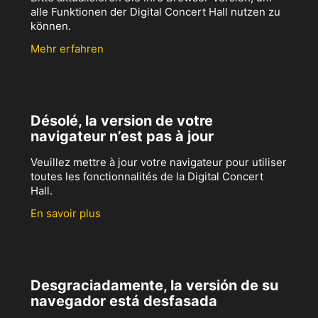
alle Funktionen der Digital Concert Hall nutzen zu
können.
Mehr erfahren
Désolé, la version de votre
navigateur n’est pas à jour
Veuillez mettre à jour votre navigateur pour utiliser
toutes les fonctionnalités de la Digital Concert
Hall.
En savoir plus
Desgraciadamente, la versión de su
navegador está desfasada