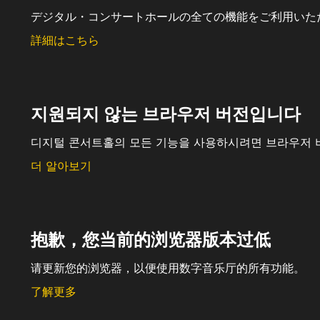
デジタル・コンサートホールの全ての機能をご利用いた
詳細はこちら
지원되지 않는 브라우저 버전입니다
디지털 콘서트홀의 모든 기능을 사용하시려면 브라우저 
더 알아보기
抱歉，您当前的浏览器版本过低
请更新您的浏览器，以便使用数字音乐厅的所有功能。
了解更多