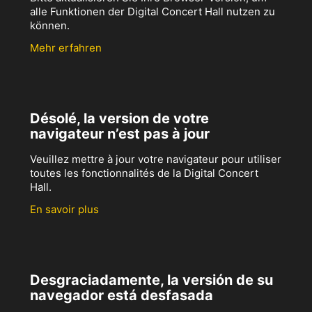
alle Funktionen der Digital Concert Hall nutzen zu
können.
Mehr erfahren
Désolé, la version de votre
navigateur n’est pas à jour
Veuillez mettre à jour votre navigateur pour utiliser
toutes les fonctionnalités de la Digital Concert
Hall.
En savoir plus
Desgraciadamente, la versión de su
navegador está desfasada