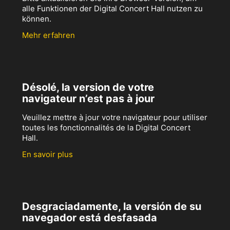
alle Funktionen der Digital Concert Hall nutzen zu
können.
Mehr erfahren
Désolé, la version de votre
navigateur n’est pas à jour
Veuillez mettre à jour votre navigateur pour utiliser
toutes les fonctionnalités de la Digital Concert
Hall.
En savoir plus
Desgraciadamente, la versión de su
navegador está desfasada