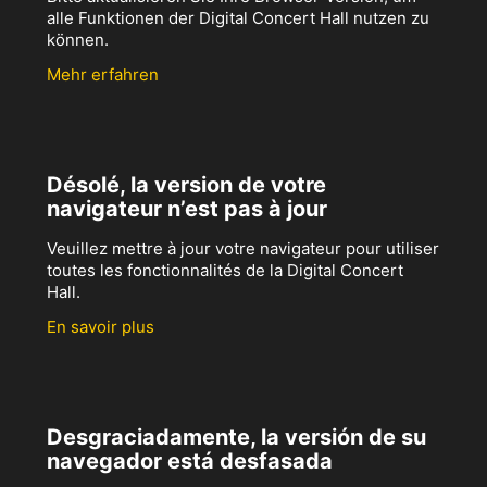
alle Funktionen der Digital Concert Hall nutzen zu
können.
Mehr erfahren
Désolé, la version de votre
navigateur n’est pas à jour
Veuillez mettre à jour votre navigateur pour utiliser
toutes les fonctionnalités de la Digital Concert
Hall.
En savoir plus
Desgraciadamente, la versión de su
navegador está desfasada