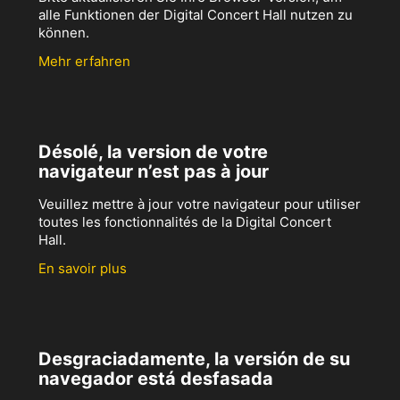
alle Funktionen der Digital Concert Hall nutzen zu
können.
Mehr erfahren
Désolé, la version de votre
navigateur n’est pas à jour
Veuillez mettre à jour votre navigateur pour utiliser
toutes les fonctionnalités de la Digital Concert
Hall.
En savoir plus
Desgraciadamente, la versión de su
navegador está desfasada