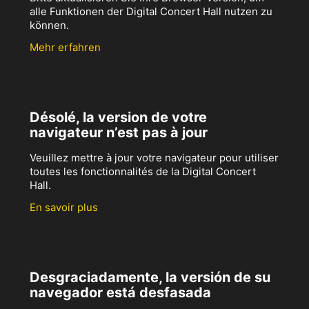
alle Funktionen der Digital Concert Hall nutzen zu
können.
Mehr erfahren
Désolé, la version de votre
navigateur n’est pas à jour
Veuillez mettre à jour votre navigateur pour utiliser
toutes les fonctionnalités de la Digital Concert
Hall.
En savoir plus
Desgraciadamente, la versión de su
navegador está desfasada