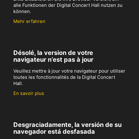
alle Funktionen der Digital Concert Hall nutzen zu
können.
Mehr erfahren
Désolé, la version de votre
navigateur n’est pas à jour
Veuillez mettre à jour votre navigateur pour utiliser
toutes les fonctionnalités de la Digital Concert
Hall.
En savoir plus
Desgraciadamente, la versión de su
navegador está desfasada