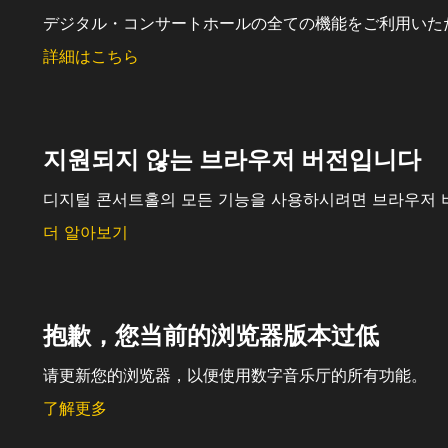
デジタル・コンサートホールの全ての機能をご利用いた
詳細はこちら
지원되지 않는 브라우저 버전입니다
디지털 콘서트홀의 모든 기능을 사용하시려면 브라우저 
더 알아보기
抱歉，您当前的浏览器版本过低
请更新您的浏览器，以便使用数字音乐厅的所有功能。
了解更多