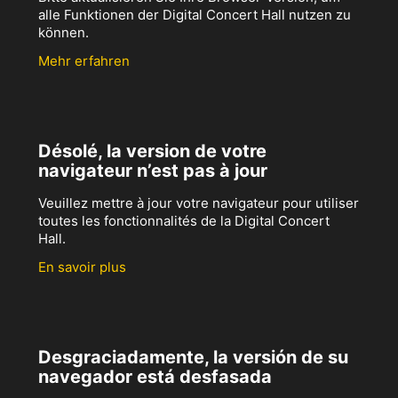
alle Funktionen der Digital Concert Hall nutzen zu
können.
Mehr erfahren
Désolé, la version de votre
navigateur n’est pas à jour
Veuillez mettre à jour votre navigateur pour utiliser
toutes les fonctionnalités de la Digital Concert
Hall.
En savoir plus
Desgraciadamente, la versión de su
navegador está desfasada