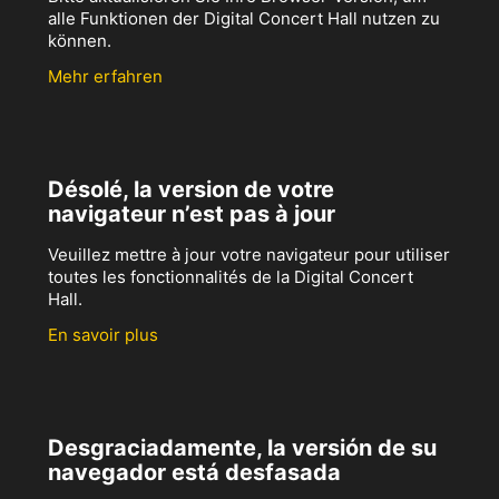
alle Funktionen der Digital Concert Hall nutzen zu
können.
Mehr erfahren
Désolé, la version de votre
navigateur n’est pas à jour
Veuillez mettre à jour votre navigateur pour utiliser
toutes les fonctionnalités de la Digital Concert
Hall.
En savoir plus
Desgraciadamente, la versión de su
navegador está desfasada