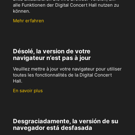
alle Funktionen der Digital Concert Hall nutzen zu
können.
Mehr erfahren
Désolé, la version de votre
navigateur n’est pas à jour
Veuillez mettre à jour votre navigateur pour utiliser
toutes les fonctionnalités de la Digital Concert
Hall.
En savoir plus
Desgraciadamente, la versión de su
navegador está desfasada