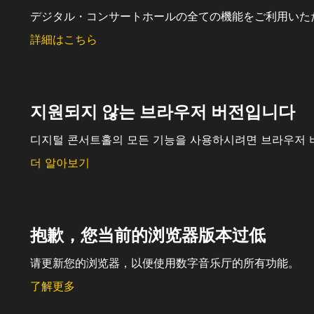
デジタル・コンサートホールの全ての機能をご利用いた
詳細はこちら
지원되지 않는 브라우저 버전입니다
디지털 콘서트홀의 모든 기능을 사용하시려면 브라우저 
더 알아보기
抱歉，您当前的浏览器版本过低
请更新您的浏览器，以便使用数字音乐厅的所有功能。
了解更多