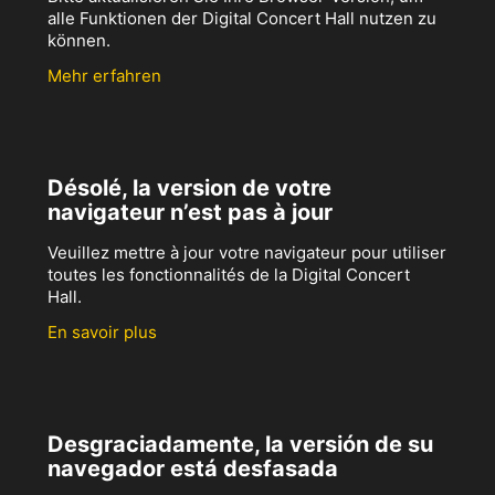
alle Funktionen der Digital Concert Hall nutzen zu
können.
Mehr erfahren
Désolé, la version de votre
navigateur n’est pas à jour
Veuillez mettre à jour votre navigateur pour utiliser
toutes les fonctionnalités de la Digital Concert
Hall.
En savoir plus
Desgraciadamente, la versión de su
navegador está desfasada