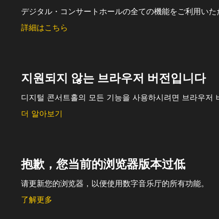
デジタル・コンサートホールの全ての機能をご利用いた
詳細はこちら
지원되지 않는 브라우저 버전입니다
디지털 콘서트홀의 모든 기능을 사용하시려면 브라우저 
더 알아보기
抱歉，您当前的浏览器版本过低
请更新您的浏览器，以便使用数字音乐厅的所有功能。
了解更多