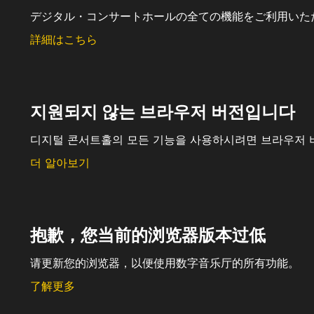
デジタル・コンサートホールの全ての機能をご利用いた
詳細はこちら
지원되지 않는 브라우저 버전입니다
디지털 콘서트홀의 모든 기능을 사용하시려면 브라우저 
더 알아보기
抱歉，您当前的浏览器版本过低
请更新您的浏览器，以便使用数字音乐厅的所有功能。
了解更多