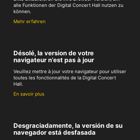
alle Funktionen der Digital Concert Hall nutzen zu
können.
Mehr erfahren
Désolé, la version de votre
navigateur n’est pas à jour
Veuillez mettre à jour votre navigateur pour utiliser
toutes les fonctionnalités de la Digital Concert
Hall.
En savoir plus
Desgraciadamente, la versión de su
navegador está desfasada