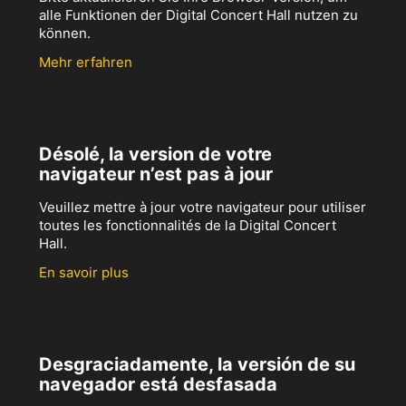
alle Funktionen der Digital Concert Hall nutzen zu
können.
Mehr erfahren
Désolé, la version de votre
navigateur n’est pas à jour
Veuillez mettre à jour votre navigateur pour utiliser
toutes les fonctionnalités de la Digital Concert
Hall.
En savoir plus
Desgraciadamente, la versión de su
navegador está desfasada