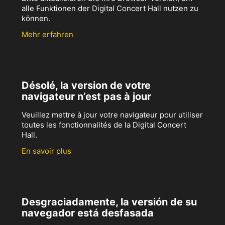
alle Funktionen der Digital Concert Hall nutzen zu
können.
Mehr erfahren
Désolé, la version de votre
navigateur n’est pas à jour
Veuillez mettre à jour votre navigateur pour utiliser
toutes les fonctionnalités de la Digital Concert
Hall.
En savoir plus
Desgraciadamente, la versión de su
navegador está desfasada