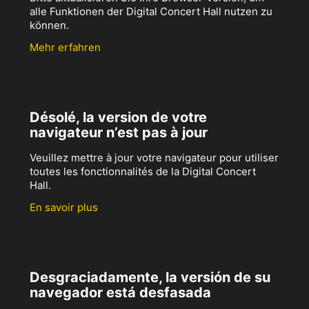
alle Funktionen der Digital Concert Hall nutzen zu
können.
Mehr erfahren
Désolé, la version de votre
navigateur n’est pas à jour
Veuillez mettre à jour votre navigateur pour utiliser
toutes les fonctionnalités de la Digital Concert
Hall.
En savoir plus
Desgraciadamente, la versión de su
navegador está desfasada