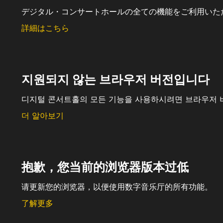
デジタル・コンサートホールの全ての機能をご利用いた
詳細はこちら
지원되지 않는 브라우저 버전입니다
디지털 콘서트홀의 모든 기능을 사용하시려면 브라우저 
더 알아보기
抱歉，您当前的浏览器版本过低
请更新您的浏览器，以便使用数字音乐厅的所有功能。
了解更多