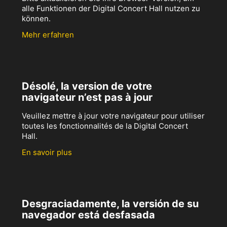
alle Funktionen der Digital Concert Hall nutzen zu
können.
Mehr erfahren
Désolé, la version de votre
navigateur n’est pas à jour
Veuillez mettre à jour votre navigateur pour utiliser
toutes les fonctionnalités de la Digital Concert
Hall.
En savoir plus
Desgraciadamente, la versión de su
navegador está desfasada