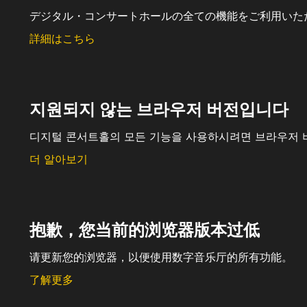
デジタル・コンサートホールの全ての機能をご利用いた
詳細はこちら
지원되지 않는 브라우저 버전입니다
디지털 콘서트홀의 모든 기능을 사용하시려면 브라우저 
더 알아보기
抱歉，您当前的浏览器版本过低
请更新您的浏览器，以便使用数字音乐厅的所有功能。
了解更多