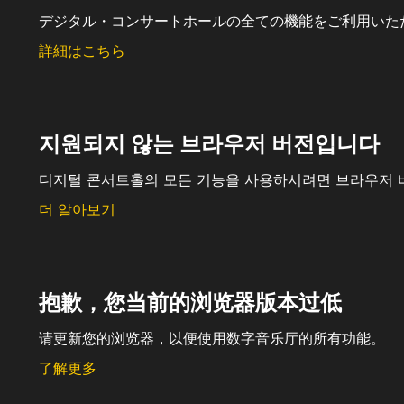
デジタル・コンサートホールの全ての機能をご利用いた
詳細はこちら
지원되지 않는 브라우저 버전입니다
디지털 콘서트홀의 모든 기능을 사용하시려면 브라우저 
더 알아보기
抱歉，您当前的浏览器版本过低
请更新您的浏览器，以便使用数字音乐厅的所有功能。
了解更多