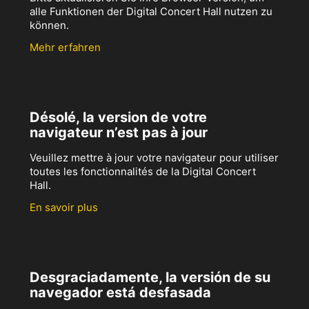
alle Funktionen der Digital Concert Hall nutzen zu
können.
Mehr erfahren
Désolé, la version de votre
navigateur n’est pas à jour
Veuillez mettre à jour votre navigateur pour utiliser
toutes les fonctionnalités de la Digital Concert
Hall.
En savoir plus
Desgraciadamente, la versión de su
navegador está desfasada