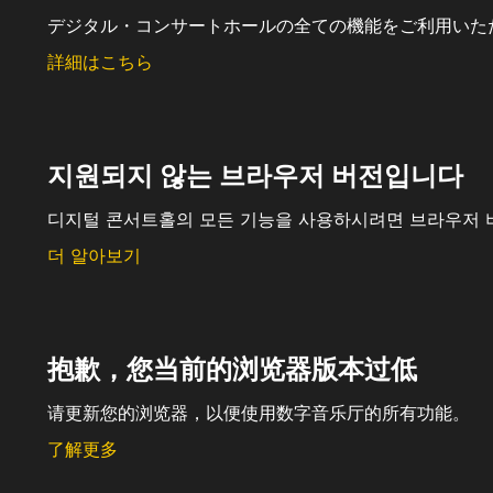
デジタル・コンサートホールの全ての機能をご利用いた
詳細はこちら
지원되지 않는 브라우저 버전입니다
디지털 콘서트홀의 모든 기능을 사용하시려면 브라우저 
더 알아보기
抱歉，您当前的浏览器版本过低
请更新您的浏览器，以便使用数字音乐厅的所有功能。
了解更多