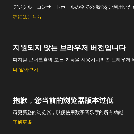
デジタル・コンサートホールの全ての機能をご利用いた
詳細はこちら
지원되지 않는 브라우저 버전입니다
디지털 콘서트홀의 모든 기능을 사용하시려면 브라우저 
더 알아보기
抱歉，您当前的浏览器版本过低
请更新您的浏览器，以便使用数字音乐厅的所有功能。
了解更多