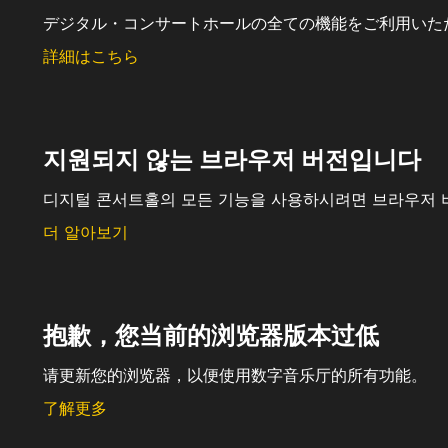
デジタル・コンサートホールの全ての機能をご利用いた
詳細はこちら
지원되지 않는 브라우저 버전입니다
디지털 콘서트홀의 모든 기능을 사용하시려면 브라우저 
더 알아보기
抱歉，您当前的浏览器版本过低
请更新您的浏览器，以便使用数字音乐厅的所有功能。
了解更多