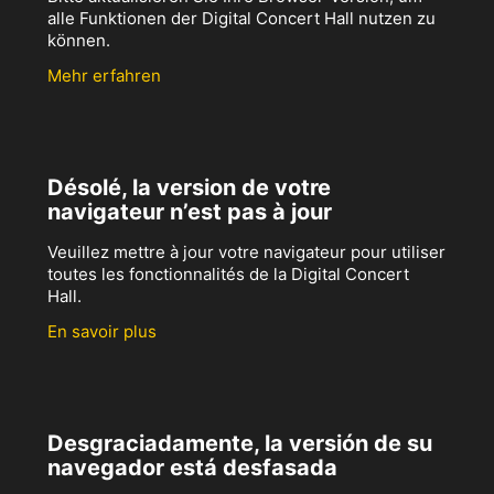
alle Funktionen der Digital Concert Hall nutzen zu
können.
Mehr erfahren
Désolé, la version de votre
navigateur n’est pas à jour
Veuillez mettre à jour votre navigateur pour utiliser
toutes les fonctionnalités de la Digital Concert
Hall.
En savoir plus
Desgraciadamente, la versión de su
navegador está desfasada