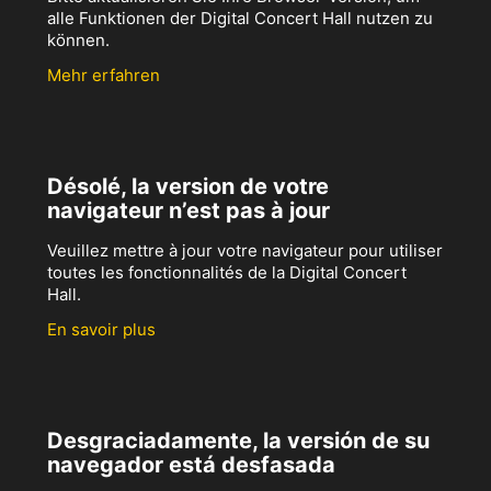
alle Funktionen der Digital Concert Hall nutzen zu
können.
Mehr erfahren
Désolé, la version de votre
navigateur n’est pas à jour
Veuillez mettre à jour votre navigateur pour utiliser
toutes les fonctionnalités de la Digital Concert
Hall.
En savoir plus
Desgraciadamente, la versión de su
navegador está desfasada