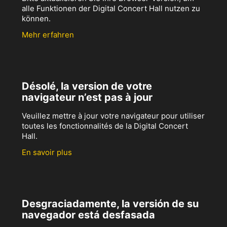
alle Funktionen der Digital Concert Hall nutzen zu
können.
Mehr erfahren
Désolé, la version de votre
navigateur n’est pas à jour
Veuillez mettre à jour votre navigateur pour utiliser
toutes les fonctionnalités de la Digital Concert
Hall.
En savoir plus
Desgraciadamente, la versión de su
navegador está desfasada